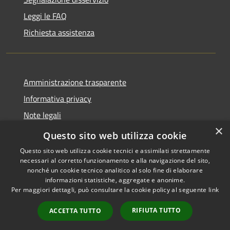
Leggi le FAQ
Richiesta assistenza
Amministrazione trasparente
Informativa privacy
Note legali
×
Dichiarazione di accessibilità
Questo sito web utilizza cookie
Questo sito web utilizza cookie tecnici e assimilati strettamente
necessari al corretto funzionamento e alla navigazione del sito,
nonché un cookie tecnico analitico al solo fine di elaborare
informazioni statistiche, aggregate e anonime.
RSS
Copyright © 2026 • Comune di
Per maggiori dettagli, può consultare la cookie policy al seguente
link
Accessibilità
Castiglione della Pescaia •
Privacy
Municipium
Powered by
•
RIFIUTA TUTTO
ACCETTA TUTTO
Cookie
Accesso redazione