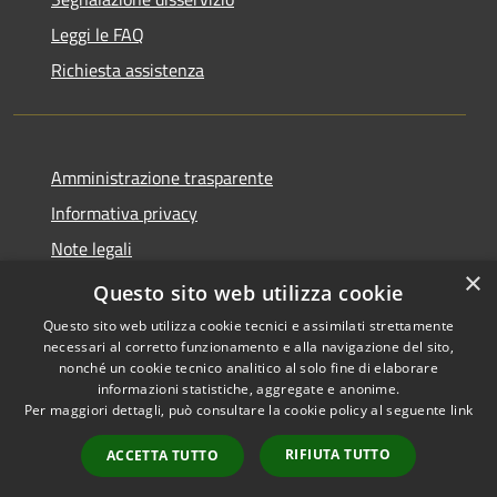
Leggi le FAQ
Richiesta assistenza
Amministrazione trasparente
Informativa privacy
Note legali
×
Dichiarazione di accessibilità
Questo sito web utilizza cookie
Questo sito web utilizza cookie tecnici e assimilati strettamente
necessari al corretto funzionamento e alla navigazione del sito,
nonché un cookie tecnico analitico al solo fine di elaborare
informazioni statistiche, aggregate e anonime.
RSS
Copyright © 2026 • Comune di
Per maggiori dettagli, può consultare la cookie policy al seguente
link
Accessibilità
Castiglione della Pescaia •
Privacy
Municipium
Powered by
•
RIFIUTA TUTTO
ACCETTA TUTTO
Cookie
Accesso redazione