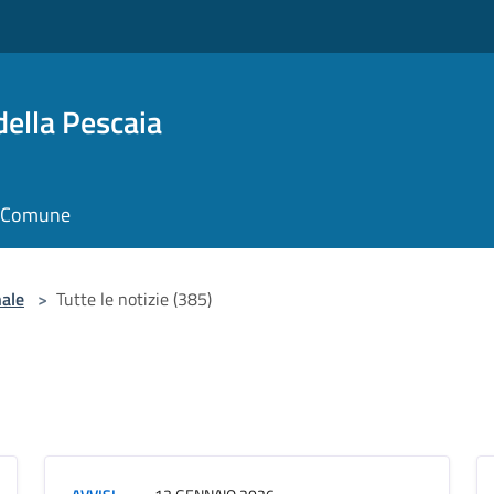
della Pescaia
il Comune
nale
>
Tutte le notizie (385)