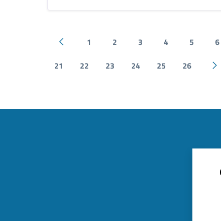
1
2
3
4
5
6
Pagina precedente
21
22
23
24
25
26
P