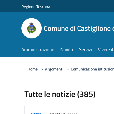
Salta al contenuto principale
Regione Toscana
Comune di Castiglione 
Amministrazione
Novità
Servizi
Vivere 
Home
>
Argomenti
>
Comunicazione istituzio
Tutte le notizie (385)