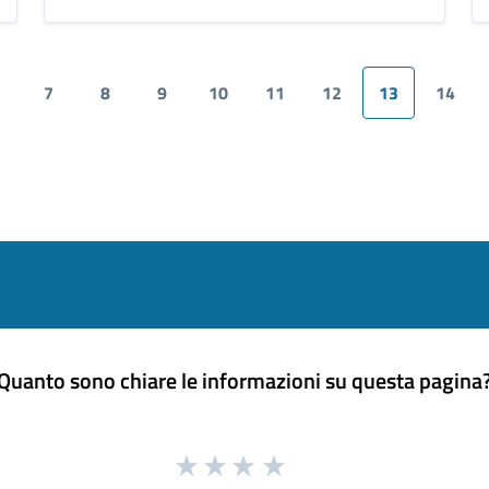
7
8
9
10
11
12
13
14
agina successiva
Quanto sono chiare le informazioni su questa pagina