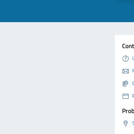
Cont
Prob