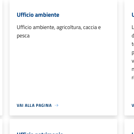
Ufficio ambiente
Ufficio ambiente, agricoltura, caccia e
L
pesca
d
t
p
v
n
r
VAI ALLA PAGINA
V