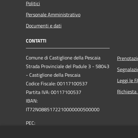
Politici
Personale Amministrativo
Documenti e dati
CONTATTI
Comune di Castiglione della Pescaia
Prenotaz
Strada Provinciale del Padule 3 - 58043
Segnalazi
- Castiglione della Pescaia
Leggi le 
Codice Fiscale: 00117100537
Richiesta
Partita IVA: 00117100537
IBAN:
IT72N0885172210000000500000
PEC:
comune.castiglione.pescaia@legalmail.it