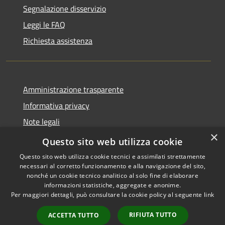
Segnalazione disservizio
Leggi le FAQ
Richiesta assistenza
Amministrazione trasparente
Informativa privacy
Note legali
×
Dichiarazione di accessibilità
Questo sito web utilizza cookie
Questo sito web utilizza cookie tecnici e assimilati strettamente
necessari al corretto funzionamento e alla navigazione del sito,
nonché un cookie tecnico analitico al solo fine di elaborare
informazioni statistiche, aggregate e anonime.
RSS
Copyright © 2026 • Comune di
Per maggiori dettagli, può consultare la cookie policy al seguente
link
Accessibilità
Castiglione della Pescaia •
Privacy
Municipium
Powered by
•
RIFIUTA TUTTO
ACCETTA TUTTO
Cookie
Accesso redazione