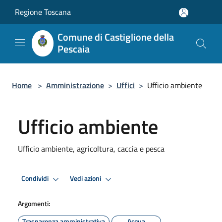
Salta al contenuto principale
Regione Toscana
Comune di Castiglione della
Pescaia
Home
>
Amministrazione
>
Uffici
>
Ufficio ambiente
Ufficio ambiente
Ufficio ambiente, agricoltura, caccia e pesca
Condividi
Vedi azioni
Argomenti:
Trasparenza amministrativa
Acqua