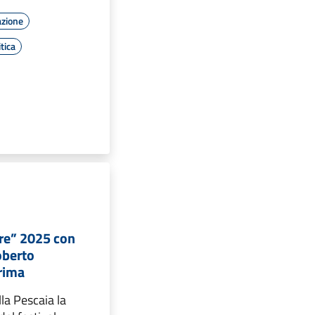
azione
tica
re” 2025 con
oberto
rima
lla Pescaia la