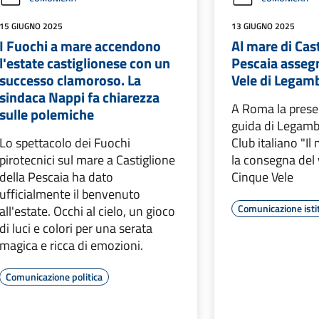
15 GIUGNO 2025
13 GIUGNO 2025
I Fuochi a mare accendono
Al mare di Cast
l'estate castiglionese con un
Pescaia asseg
successo clamoroso. La
Vele di Legam
sindaca Nappi fa chiarezza
A Roma la prese
sulle polemiche
guida di Legamb
Lo spettacolo dei Fuochi
Club italiano "Il
pirotecnici sul mare a Castiglione
la consegna del 
della Pescaia ha dato
Cinque Vele
ufficialmente il benvenuto
Comunicazione isti
all'estate. Occhi al cielo, un gioco
di luci e colori per una serata
magica e ricca di emozioni.
Comunicazione politica