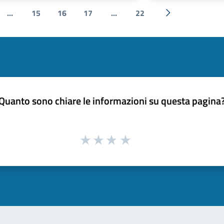
...
15
16
17
...
22
e
Successiva »
Quanto sono chiare le informazioni su questa pagina