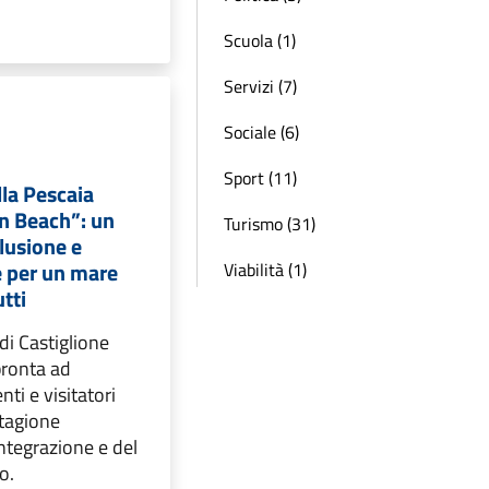
Scuola (1)
Servizi (7)
Sociale (6)
Sport (11)
lla Pescaia
en Beach”: un
Turismo (31)
lusione e
e per un mare
Viabilità (1)
utti
di Castiglione
pronta ad
nti e visitatori
tagione
integrazione e del
o.