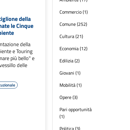
Commercio (1)
iglione della
Comune (252)
nate le Cinque
biente
Cultura (21)
ntazione della
Economia (12)
iente e Touring
 mare più bello" e
Edilizia (2)
vessillo delle
Giovani (1)
Mobilità (1)
tuzionale
Opere (3)
Pari opportunità
(1)
Politica (3)