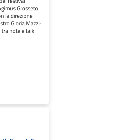
del festival
Agimus Grosseto
n la direzione
estro Gloria Mazzi:
” tra note e talk