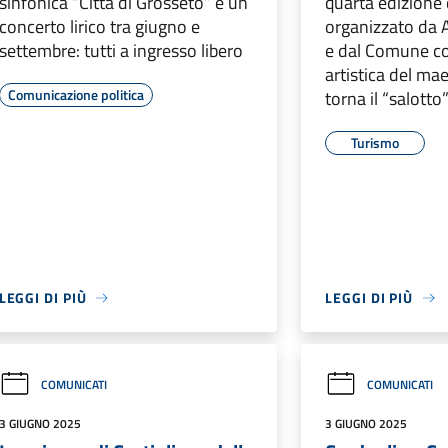
sinfonica “Città di Grosseto” e un
quarta edizione 
concerto lirico tra giugno e
organizzato da 
settembre: tutti a ingresso libero
e dal Comune co
artistica del ma
Comunicazione politica
torna il “salotto
Turismo
LEGGI DI PIÙ
LEGGI DI PIÙ
COMUNICATI
COMUNICATI
3 GIUGNO 2025
3 GIUGNO 2025