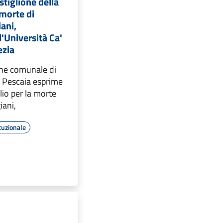
stiglione della
 morte di
ani,
l'Università Ca'
ezia
ne comunale di
a Pescaia esprime
lio per la morte
iani,
tuzionale