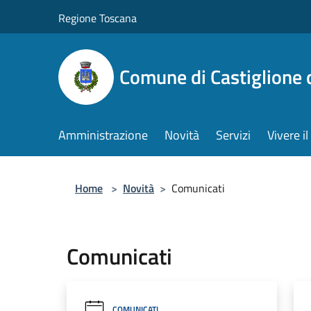
Salta al contenuto principale
Regione Toscana
Comune di Castiglione 
Amministrazione
Novità
Servizi
Vivere 
Home
>
Novità
>
Comunicati
Comunicati
COMUNICATI