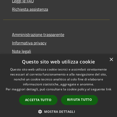
Leggi le FAQ
Richiesta assistenza
Amministrazione trasparente
Informativa privacy
Note legali
×
Dichiarazione di accessibilità
Questo sito web utilizza cookie
Questo sito web utilizza cookie tecnici e assimilati strettamente
necessari al corretto funzionamento e alla navigazione del sito,
nonché un cookie tecnico analitico al solo fine di elaborare
informazioni statistiche, aggregate e anonime.
RSS
Copyright © 2026 • Comune di
Per maggiori dettagli, può consultare la cookie policy al seguente
link
Accessibilità
Castiglione della Pescaia •
Privacy
Municipium
Powered by
•
RIFIUTA TUTTO
ACCETTA TUTTO
Cookie
Accesso redazione
Mappa del sito
MOSTRA DETTAGLI