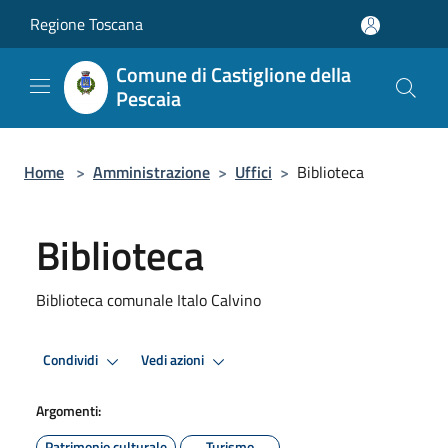
Salta al contenuto principale
Regione Toscana
Comune di Castiglione della
Pescaia
Home
>
Amministrazione
>
Uffici
>
Biblioteca
Biblioteca
Biblioteca comunale Italo Calvino
Condividi
Vedi azioni
Argomenti:
Patrimonio culturale
Turismo