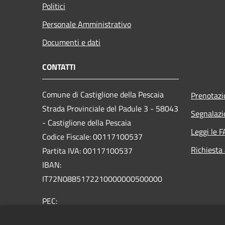
Politici
Personale Amministrativo
Documenti e dati
CONTATTI
Comune di Castiglione della Pescaia
Prenotaz
Strada Provinciale del Padule 3 - 58043
Segnalazi
- Castiglione della Pescaia
Leggi le 
Codice Fiscale: 00117100537
Richiesta
Partita IVA: 00117100537
IBAN:
IT72N0885172210000000500000
PEC:
comune.castiglione.pescaia@legalmail.it