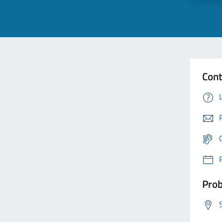
Cont
Prob