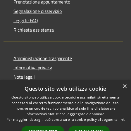
Prenotazione appuntamento
Segnalazione disservizio
Leggi le FAQ
Richiesta assistenza
Amministrazione trasparente
Informativa privacy
Note legali
×
Dichiarazione di accessibilità
Questo sito web utilizza cookie
Questo sito web utilizza cookie tecnici e assimilati strettamente
necessari al corretto funzionamento e alla navigazione del sito,
nonché un cookie tecnico analitico al solo fine di elaborare
informazioni statistiche, aggregate e anonime.
RSS
Copyright © 2026 • Comune di
Per maggiori dettagli, può consultare la cookie policy al seguente
link
Accessibilità
Castiglione della Pescaia •
Privacy
Municipium
Powered by
•