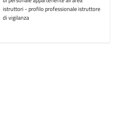
di personale appartenente all’area
istruttori - profilo professionale istruttore
di vigilanza