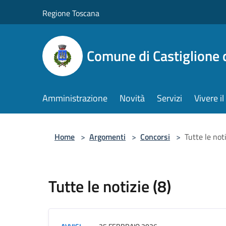
Salta al contenuto principale
Regione Toscana
Comune di Castiglione 
Amministrazione
Novità
Servizi
Vivere 
Home
>
Argomenti
>
Concorsi
>
Tutte le noti
Tutte le notizie (8)