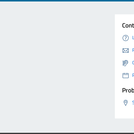
Cont
Prob