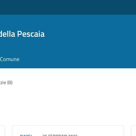
della Pescaia
il Comune
zie (8)