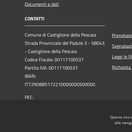
Documenti e dati
CONTATTI
Comune di Castiglione della Pescaia
Prenotaz
Strada Provinciale del Padule 3 - 58043
Segnalazi
- Castiglione della Pescaia
Leggi le 
Codice Fiscale: 00117100537
Richiesta
Partita IVA: 00117100537
IBAN:
IT72N0885172210000000500000
PEC:
comune.castiglione.pescaia@legalmail.it
Centralino Unico: +39 0564 927111
Questo sito 
alla navig