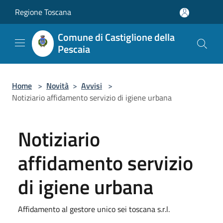
Salta al contenuto principale
Regione Toscana
Comune di Castiglione della
Pescaia
Home
>
Novità
>
Avvisi
>
Notiziario affidamento servizio di igiene urbana
Notiziario
affidamento servizio
di igiene urbana
Affidamento al gestore unico sei toscana s.r.l.