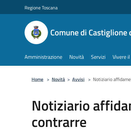
Salta al contenuto principale
Regione Toscana
Comune di Castiglione 
Amministrazione
Novità
Servizi
Vivere 
Home
>
Novità
>
Avvisi
>
Notiziario affidam
Notiziario affid
contrarre