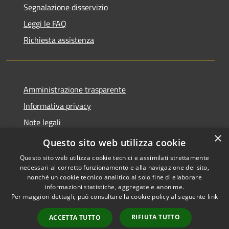
Segnalazione disservizio
Leggi le FAQ
Richiesta assistenza
Amministrazione trasparente
Informativa privacy
Note legali
×
Dichiarazione di accessibilità
Questo sito web utilizza cookie
Questo sito web utilizza cookie tecnici e assimilati strettamente
necessari al corretto funzionamento e alla navigazione del sito,
nonché un cookie tecnico analitico al solo fine di elaborare
informazioni statistiche, aggregate e anonime.
RSS
Copyright © 2026 • Comune di
Per maggiori dettagli, può consultare la cookie policy al seguente
link
Accessibilità
Castiglione della Pescaia •
Privacy
Municipium
Powered by
•
RIFIUTA TUTTO
ACCETTA TUTTO
Cookie
Accesso redazione