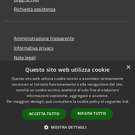
Richiesta assistenza
Amministrazione trasparente
Informativa privacy
Note legali
×
Dichiarazione di accessibilità
Questo sito web utilizza cookie
Questo sito web utilizza cookie tecnici e assimilati strettamente
necessari al corretto funzionamento e alla navigazione del sito,
nonché un cookie tecnico analitico al solo fine di elaborare
informazioni statistiche, aggregate e anonime.
RSS
Copyright © 2026 • Comune di
Per maggiori dettagli, può consultare la cookie policy al seguente
link
Accessibilità
Castiglione della Pescaia •
Privacy
Municipium
Powered by
•
RIFIUTA TUTTO
ACCETTA TUTTO
Cookie
Accesso redazione
Mappa del sito
MOSTRA DETTAGLI