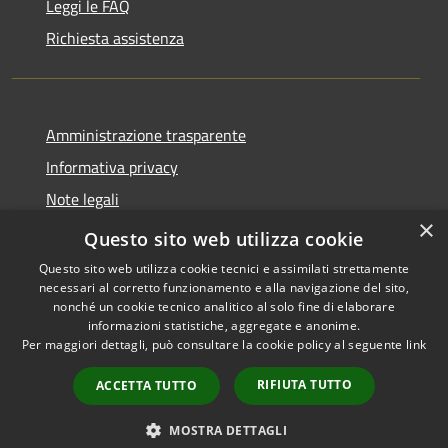
Leggi le FAQ
Richiesta assistenza
Amministrazione trasparente
Informativa privacy
Note legali
×
Dichiarazione di accessibilità
Questo sito web utilizza cookie
Questo sito web utilizza cookie tecnici e assimilati strettamente
necessari al corretto funzionamento e alla navigazione del sito,
nonché un cookie tecnico analitico al solo fine di elaborare
informazioni statistiche, aggregate e anonime.
RSS
Copyright © 2026 • Comune di
Per maggiori dettagli, può consultare la cookie policy al seguente
link
Accessibilità
Castiglione della Pescaia •
Privacy
Municipium
Powered by
•
RIFIUTA TUTTO
ACCETTA TUTTO
Cookie
Accesso redazione
Mappa del sito
MOSTRA DETTAGLI