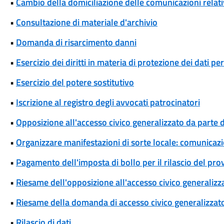
•
Cambio della domiciliazione delle comunicazioni rela
•
Consultazione di materiale d'archivio
•
Domanda di risarcimento danni
•
Esercizio dei diritti in materia di protezione dei dati pe
•
Esercizio del potere sostitutivo
•
Iscrizione al registro degli avvocati patrocinatori
•
Opposizione all'accesso civico generalizzato da parte d
•
Organizzare manifestazioni di sorte locale: comunicaz
•
Pagamento dell'imposta di bollo per il rilascio del pr
•
Riesame dell'opposizione all'accesso civico generalizza
•
Riesame della domanda di accesso civico generalizzat
•
Rilascio di dati