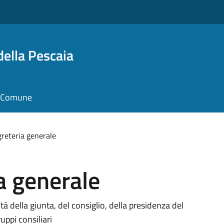
della Pescaia
il Comune
greteria generale
a generale
à della giunta, del consiglio, della presidenza del
uppi consiliari