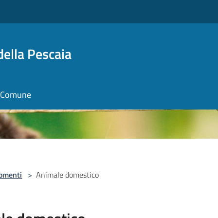
della Pescaia
il Comune
omenti
>
Animale domestico