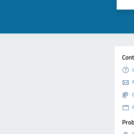
Cont
Prob