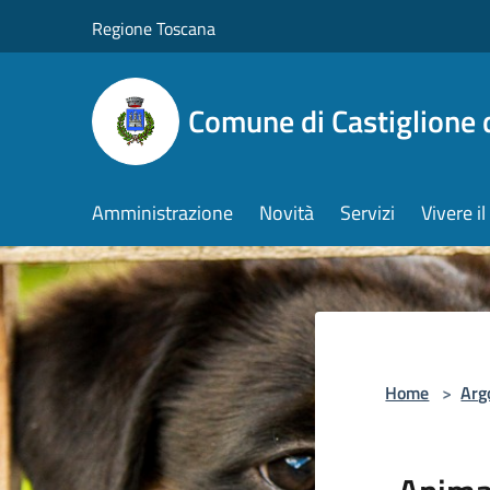
Salta al contenuto principale
Regione Toscana
Comune di Castiglione 
Amministrazione
Novità
Servizi
Vivere 
Home
>
Arg