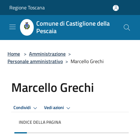
Salta al contenuto principale
Regione Toscana
Comune di Castiglione della
Pescaia
Home
>
Amministrazione
>
Personale amministrativo
>
Marcello Grechi
Marcello Grechi
Condividi
Vedi azioni
INDICE DELLA PAGINA