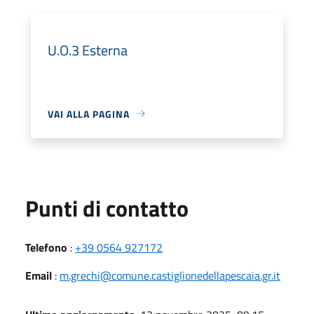
U.O.3 Esterna
VAI ALLA PAGINA
Punti di contatto
Telefono
:
+39 0564 927172
Email
:
m.grechi@comune.castiglionedellapescaia.gr.it