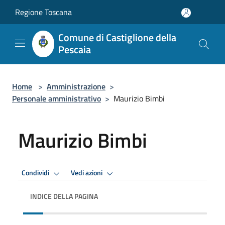
Salta al contenuto principale
Regione Toscana
Comune di Castiglione della
Pescaia
Home
>
Amministrazione
>
Personale amministrativo
>
Maurizio Bimbi
Maurizio Bimbi
Condividi
Vedi azioni
INDICE DELLA PAGINA