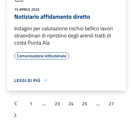
15 APRILE 2025
Notiziario affidamento diretto
Indagini per valutazione rischio bellico lavori
straordinari di ripristino degli arenili tratti di
costa Punta Ala
Comunicazione istituzionale
LEGGI DI PIÙ
1
...
23
24
25
...
27
« Precedente
Successiva »