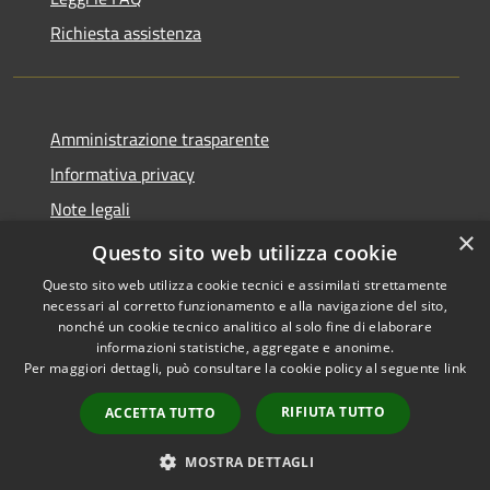
Richiesta assistenza
Amministrazione trasparente
Informativa privacy
Note legali
×
Dichiarazione di accessibilità
Questo sito web utilizza cookie
Questo sito web utilizza cookie tecnici e assimilati strettamente
necessari al corretto funzionamento e alla navigazione del sito,
nonché un cookie tecnico analitico al solo fine di elaborare
informazioni statistiche, aggregate e anonime.
RSS
Copyright © 2026 • Comune di
Per maggiori dettagli, può consultare la cookie policy al seguente
link
Accessibilità
Castiglione della Pescaia •
Privacy
Municipium
Powered by
•
RIFIUTA TUTTO
ACCETTA TUTTO
Cookie
Accesso redazione
Mappa del sito
MOSTRA DETTAGLI