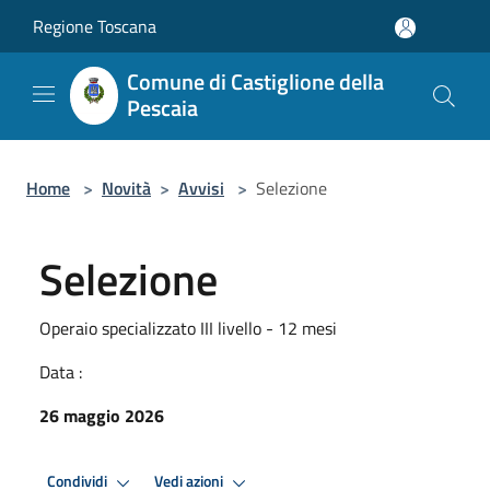
Salta al contenuto principale
Regione Toscana
Comune di Castiglione della
Pescaia
Home
>
Novità
>
Avvisi
>
Selezione
Selezione
Operaio specializzato III livello - 12 mesi
Data :
26 maggio 2026
Condividi
Vedi azioni