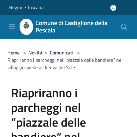
Salta al contenuto principale
Regione Toscana
Comune di Castiglione della
Pescaia
Home
>
Novità
>
Comunicati
>
Riapriranno i parcheggi nel “piazzale delle bandiere” nel
villaggio svedese di Riva del Sole
Riapriranno i
parcheggi nel
“piazzale delle
bandiere” nel