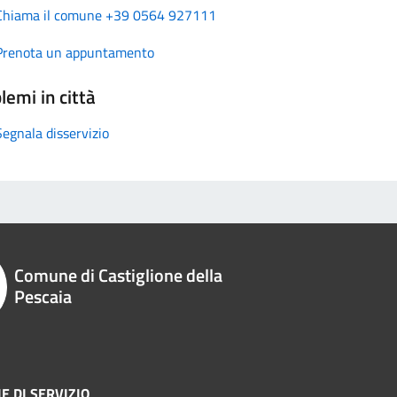
Chiama il comune +39 0564 927111
Prenota un appuntamento
lemi in città
Segnala disservizio
Comune di Castiglione della
Pescaia
E DI SERVIZIO