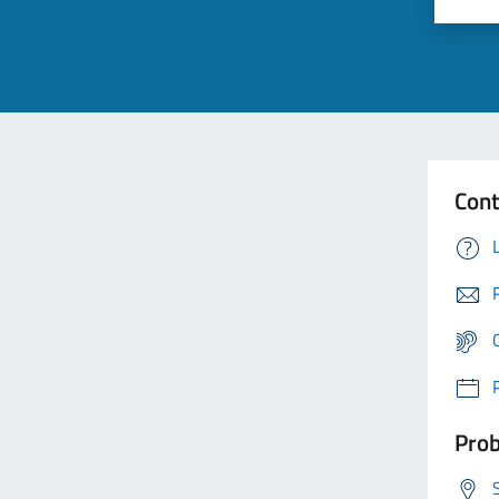
Cont
Prob