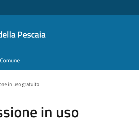
della Pescaia
il Comune
one in uso gratuito
ssione in uso