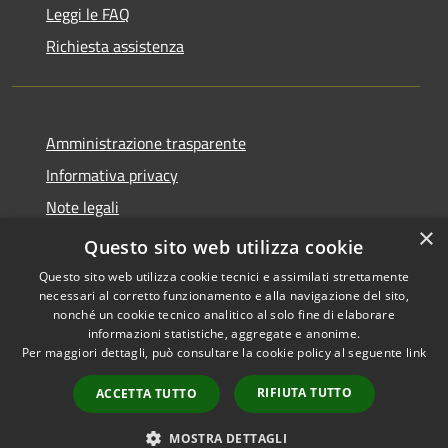
Leggi le FAQ
Richiesta assistenza
Amministrazione trasparente
Informativa privacy
Note legali
×
Dichiarazione di accessibilità
Questo sito web utilizza cookie
Questo sito web utilizza cookie tecnici e assimilati strettamente
necessari al corretto funzionamento e alla navigazione del sito,
nonché un cookie tecnico analitico al solo fine di elaborare
informazioni statistiche, aggregate e anonime.
RSS
Copyright © 2026 • Comune di
Per maggiori dettagli, può consultare la cookie policy al seguente
link
Accessibilità
Castiglione della Pescaia •
Privacy
Municipium
Powered by
•
RIFIUTA TUTTO
ACCETTA TUTTO
Cookie
Accesso redazione
Mappa del sito
MOSTRA DETTAGLI