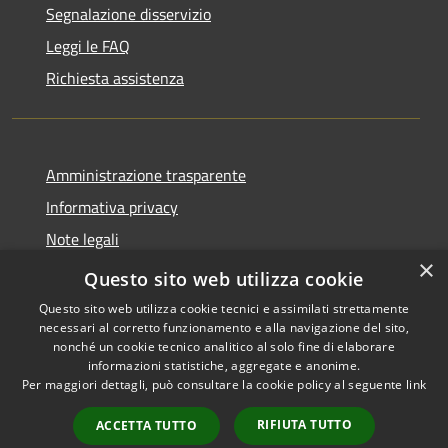
Segnalazione disservizio
Leggi le FAQ
Richiesta assistenza
Amministrazione trasparente
Informativa privacy
Note legali
×
Dichiarazione di accessibilità
Questo sito web utilizza cookie
Questo sito web utilizza cookie tecnici e assimilati strettamente
necessari al corretto funzionamento e alla navigazione del sito,
nonché un cookie tecnico analitico al solo fine di elaborare
informazioni statistiche, aggregate e anonime.
RSS
Copyright © 2026 • Comune di
Per maggiori dettagli, può consultare la cookie policy al seguente
link
Accessibilità
Castiglione della Pescaia •
Privacy
Municipium
Powered by
•
RIFIUTA TUTTO
ACCETTA TUTTO
Cookie
Accesso redazione