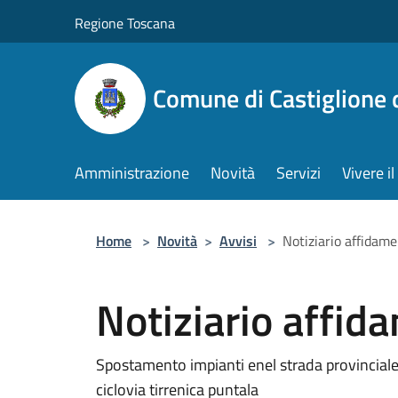
Salta al contenuto principale
Regione Toscana
Comune di Castiglione 
Amministrazione
Novità
Servizi
Vivere 
Home
>
Novità
>
Avvisi
>
Notiziario affidam
Notiziario affid
Spostamento impianti enel strada provinciale p
ciclovia tirrenica puntala