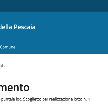
della Pescaia
il Comune
ento
amento
untala loc. Scoglietto per realizzazione lotto n. 1