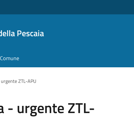
della Pescaia
il Comune
 - urgente ZTL-APU
a - urgente ZTL-