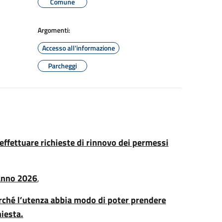
Comune
Argomenti:
Accesso all'informazione
Parcheggi
 effettuare richieste di rinnovo dei permessi
anno 2026
,
perché l’utenza abbia modo di poter prendere
hiesta.