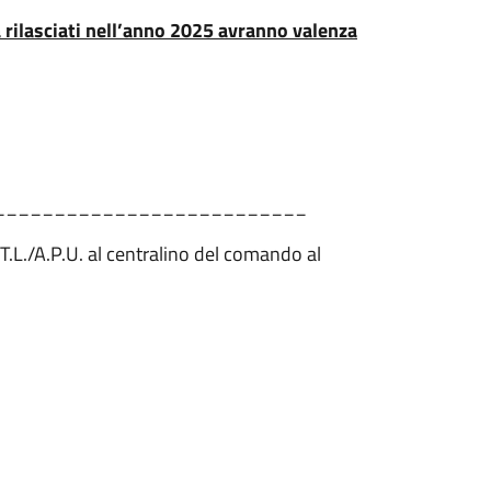
 rilasciati nell’anno 2025 avranno valenza
__________________________
T.L./A.P.U. al centralino del comando al