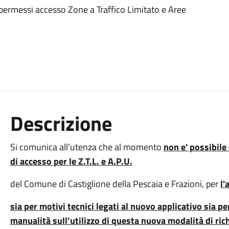
permessi accesso Zone a Traffico Limitato e Aree
Descrizione
Si comunica all’utenza che al momento
non e' possibile
di accesso
per le Z.T.L. e A.P.U.
del Comune di Castiglione della Pescaia e Frazioni, per
l'
sia per motivi tecnici legati al nuovo applicativo sia 
manualità sull’utilizzo di questa nuova modalità di ric