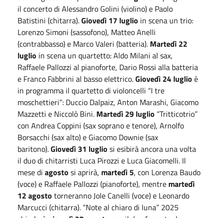
il concerto di Alessandro Golini (violino) e Paolo
Batistini (chitarra).
Giovedì 17 luglio
in scena un trio:
Lorenzo Simoni (sassofono), Matteo Anelli
(contrabbasso) e Marco Valeri (batteria).
Martedì 22
luglio
in scena un quartetto: Aldo Milani al sax,
Raffaele Pallozzi al pianoforte, Dario Rossi alla batteria
e Franco Fabbrini al basso elettrico.
Giovedì 24 luglio
è
in programma il quartetto di violoncelli “I tre
moschettieri”: Duccio Dalpaiz, Anton Marashi, Giacomo
Mazzetti e Niccolò Bini.
Martedì 29 luglio
“Tritticotrio”
con Andrea Coppini (sax soprano e tenore), Arnolfo
Borsacchi (sax alto) e Giacomo Downie (sax
baritono).
Giovedì 31 luglio
si esibirà ancora una volta
il duo di chitarristi Luca Pirozzi e Luca Giacomelli. Il
mese di
agosto
si aprirà,
martedì 5
, con Lorenza Baudo
(voce) e Raffaele Pallozzi (pianoforte), mentre
martedì
12 agosto
torneranno Jole Canelli (voce) e Leonardo
Marcucci (chitarra). “Note al chiaro di luna” 2025