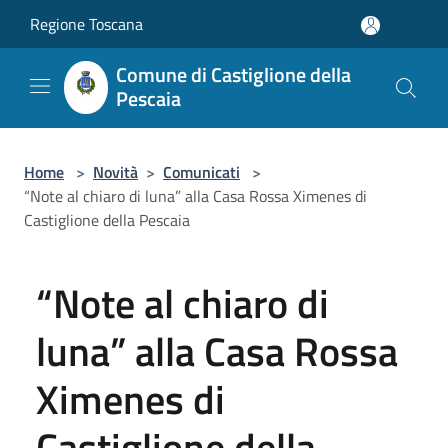
Salta al contenuto principale
Regione Toscana
Comune di Castiglione della
Pescaia
Home
>
Novità
>
Comunicati
>
“Note al chiaro di luna” alla Casa Rossa Ximenes di
Castiglione della Pescaia
“Note al chiaro di
luna” alla Casa Rossa
Ximenes di
Castiglione della