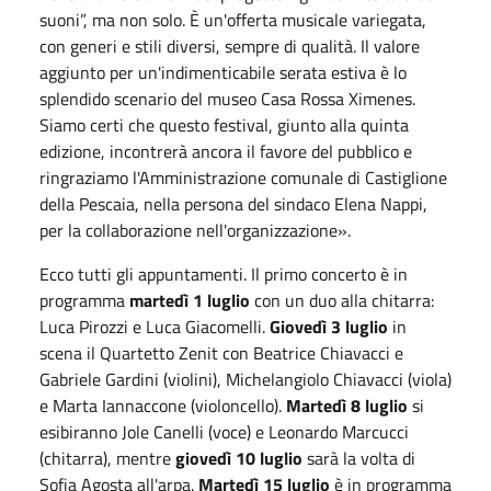
suoni”, ma non solo. È un'offerta musicale variegata,
con generi e stili diversi, sempre di qualità. Il valore
aggiunto per un'indimenticabile serata estiva è lo
splendido scenario del museo Casa Rossa Ximenes.
Siamo certi che questo festival, giunto alla quinta
edizione, incontrerà ancora il favore del pubblico e
ringraziamo l'Amministrazione comunale di Castiglione
della Pescaia, nella persona del sindaco Elena Nappi,
per la collaborazione nell'organizzazione».
Ecco tutti gli appuntamenti. Il primo concerto è in
programma
martedì 1 luglio
con un duo alla chitarra:
Luca Pirozzi e Luca Giacomelli.
Giovedì 3 luglio
in
scena il Quartetto Zenit con Beatrice Chiavacci e
Gabriele Gardini (violini), Michelangiolo Chiavacci (viola)
e Marta Iannaccone (violoncello).
Martedì 8 luglio
si
esibiranno Jole Canelli (voce) e Leonardo Marcucci
(chitarra), mentre
giovedì 10 luglio
sarà la volta di
Sofia Agosta all'arpa.
Martedì 15 luglio
è in programma