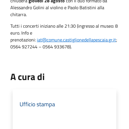
chiuderà
giovedì 28 agosto
con il duo formato da
Alessandro Golini al violino e Paolo Batistini alla
chitarra.
Tutti i concerti iniziano alle 21:30 (ingresso al museo: 8
euro. Info e
prenotazioni:
iat@comune.castiglionedellapescaia.gr.it
;
0564 927244 – 0564 933678).
A cura di
Ufficio stampa