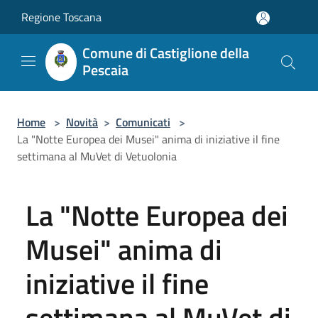
Salta al contenuto principale
Regione Toscana
Comune di Castiglione della
Pescaia
Home
>
Novità
>
Comunicati
>
La "Notte Europea dei Musei" anima di iniziative il fine
settimana al MuVet di Vetuolonia
La "Notte Europea dei
Musei" anima di
iniziative il fine
settimana al MuVet di