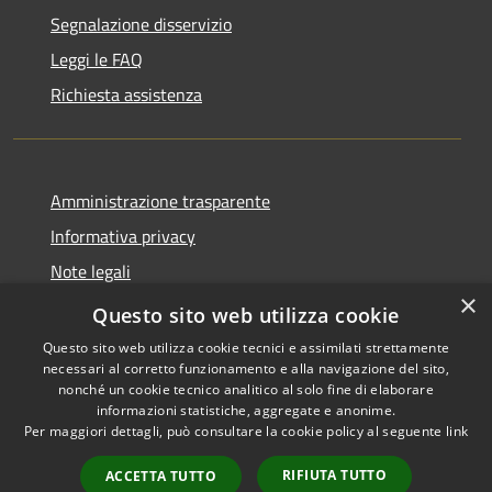
Segnalazione disservizio
Leggi le FAQ
Richiesta assistenza
Amministrazione trasparente
Informativa privacy
Note legali
×
Dichiarazione di accessibilità
Questo sito web utilizza cookie
Questo sito web utilizza cookie tecnici e assimilati strettamente
necessari al corretto funzionamento e alla navigazione del sito,
nonché un cookie tecnico analitico al solo fine di elaborare
informazioni statistiche, aggregate e anonime.
RSS
Copyright © 2026 • Comune di
Per maggiori dettagli, può consultare la cookie policy al seguente
link
Accessibilità
Castiglione della Pescaia •
Privacy
Municipium
Powered by
•
RIFIUTA TUTTO
ACCETTA TUTTO