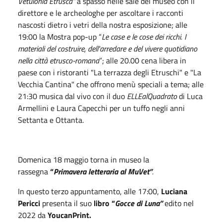
Vetulonia Etrusca”
a spasso nelle sale del museo con il
direttore e le archeologhe per ascoltare i racconti
nascosti dietro i vetri della nostra esposizione; alle
19:00 la Mostra pop-up “
Le case e le cose dei ricchi. I
materiali del costruire, dell'arredare e del vivere quotidiano
nella città etrusco-romana
”; alle 20.00 cena libera in
paese con i ristoranti "La terrazza degli Etruschi" e "La
Vecchia Cantina" che offrono menù speciali a tema; alle
21:30 musica dal vivo con il duo
ELLEalQuadrato
di Luca
Armellini e Laura Capecchi per un tuffo negli anni
Settanta e Ottanta.
Domenica
18
maggio
torna in museo la
rassegna
“
Primavera letteraria al MuVet”
.
In questo terzo appuntamento, alle 17:00,
Luciana
Pericci
presenta il suo
libro “
Gocce di Luna”
edito nel
2022 da
YoucanPrint.