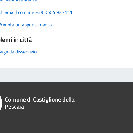
Chiama il comune +39 0564 927111
Prenota un appuntamento
lemi in città
Segnala disservizio
Comune di Castiglione della
Pescaia