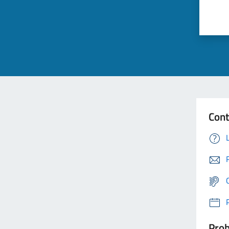
Cont
Prob