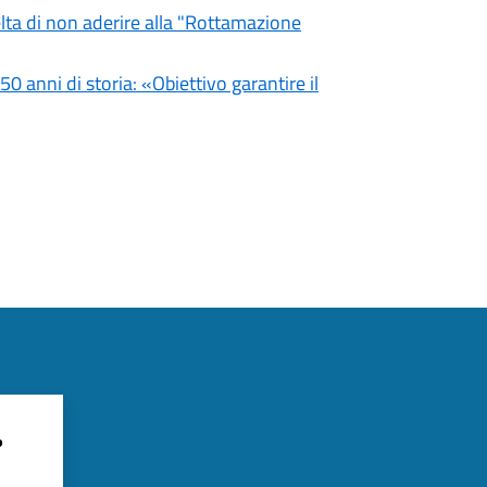
lta di non aderire alla "Rottamazione
0 anni di storia: «Obiettivo garantire il
?