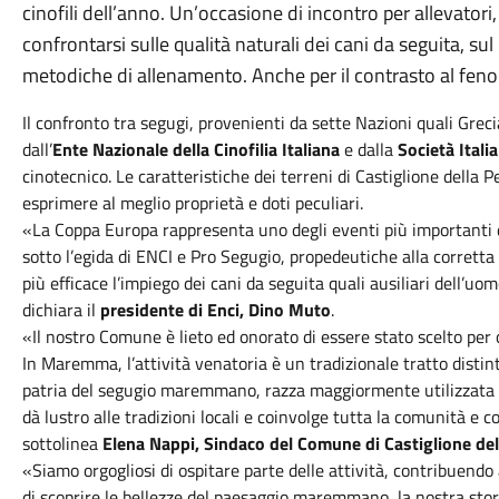
cinofili dell’anno. Un’occasione di incontro per allevator
confrontarsi sulle qualità naturali dei cani da seguita, s
metodiche di allenamento. Anche per il contrasto al feno
Il confronto tra segugi, provenienti da sette Nazioni quali Gre
dall’
Ente Nazionale della Cinofilia Italiana
e dalla
Società Itali
cinotecnico. Le caratteristiche dei terreni di Castiglione della Pe
esprimere al meglio proprietà e doti peculiari.
«La Coppa Europa rappresenta uno degli eventi più importanti 
sotto l’egida di ENCI e Pro Segugio, propedeutiche alla corrett
più efficace l’impiego dei cani da seguita quali ausiliari dell’uo
dichiara il
presidente di Enci, Dino Muto
.
«Il nostro Comune è lieto ed onorato di essere stato scelto per
In Maremma, l’attività venatoria è un tradizionale tratto distint
patria del segugio maremmano, razza maggiormente utilizzata i
dà lustro alle tradizioni locali e coinvolge tutta la comunità e c
sottolinea
Elena Nappi, Sindaco del Comune di Castiglione del
«Siamo orgogliosi di ospitare parte delle attività, contribuendo
di scoprire le bellezze del paesaggio maremmano, la nostra sto