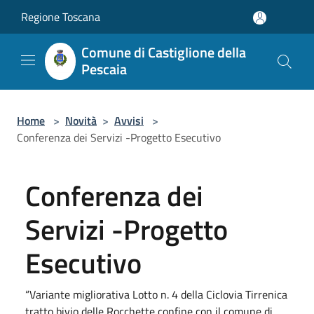
Salta al contenuto principale
Regione Toscana
Comune di Castiglione della
Pescaia
Home
>
Novità
>
Avvisi
>
Conferenza dei Servizi -Progetto Esecutivo
Conferenza dei
Servizi -Progetto
Esecutivo
“Variante migliorativa Lotto n. 4 della Ciclovia Tirrenica
tratto bivio delle Rocchette confine con il comune di