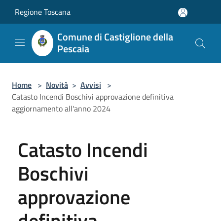
Salta al contenuto principale
Regione Toscana
Comune di Castiglione della
Pescaia
Home
>
Novità
>
Avvisi
>
Catasto Incendi Boschivi approvazione definitiva
aggiornamento all'anno 2024
Catasto Incendi
Boschivi
approvazione
definitiva