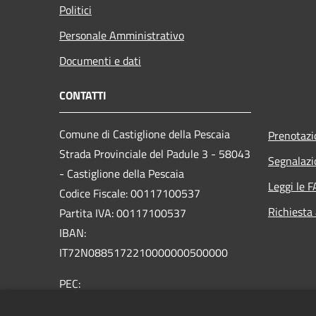
Politici
Personale Amministrativo
Documenti e dati
CONTATTI
Comune di Castiglione della Pescaia
Prenotaz
Strada Provinciale del Padule 3 - 58043
Segnalazi
- Castiglione della Pescaia
Leggi le 
Codice Fiscale: 00117100537
Richiesta
Partita IVA: 00117100537
IBAN:
IT72N0885172210000000500000
PEC:
comune.castiglione.pescaia@legalmail.it