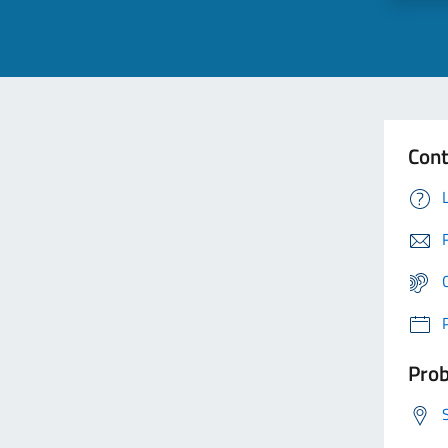
Cont
Prob