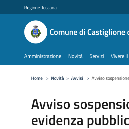
Salta al contenuto principale
Regione Toscana
Comune di Castiglione 
Amministrazione
Novità
Servizi
Vivere 
Home
>
Novità
>
Avvisi
>
Avviso sospensione
Avviso sospensi
evidenza pubblic