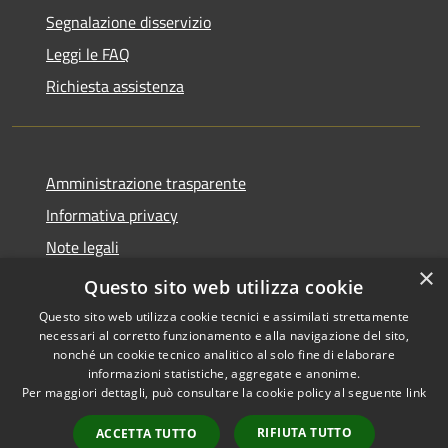
Segnalazione disservizio
Leggi le FAQ
Richiesta assistenza
Amministrazione trasparente
Informativa privacy
Note legali
×
Dichiarazione di accessibilità
Questo sito web utilizza cookie
Questo sito web utilizza cookie tecnici e assimilati strettamente
necessari al corretto funzionamento e alla navigazione del sito,
nonché un cookie tecnico analitico al solo fine di elaborare
informazioni statistiche, aggregate e anonime.
RSS
Copyright © 2026 • Comune di
Per maggiori dettagli, può consultare la cookie policy al seguente
link
Accessibilità
Castiglione della Pescaia •
Privacy
Municipium
Powered by
•
RIFIUTA TUTTO
ACCETTA TUTTO