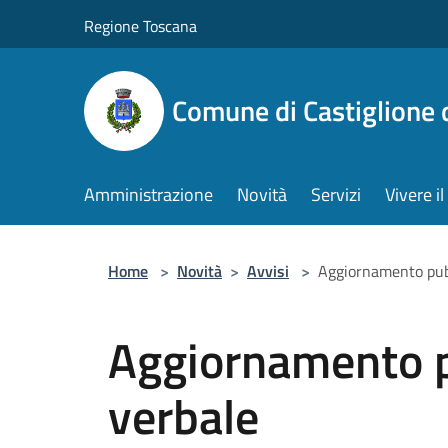
Salta al contenuto principale
Regione Toscana
Comune di Castiglione 
Amministrazione
Novità
Servizi
Vivere 
Home
>
Novità
>
Avvisi
>
Aggiornamento pub
Aggiornamento p
verbale