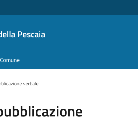
della Pescaia
il Comune
blicazione verbale
ubblicazione