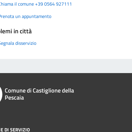
Chiama il comune +39 0564 927111
Prenota un appuntamento
lemi in città
Segnala disservizio
Comune di Castiglione della
Pescaia
E DI SERVIZIO