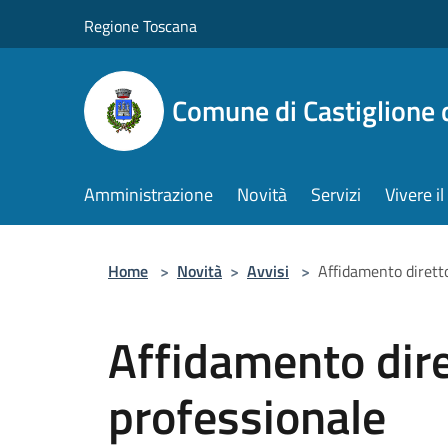
Salta al contenuto principale
Regione Toscana
Comune di Castiglione 
Amministrazione
Novità
Servizi
Vivere 
Home
>
Novità
>
Avvisi
>
Affidamento diretto
Affidamento dire
professionale