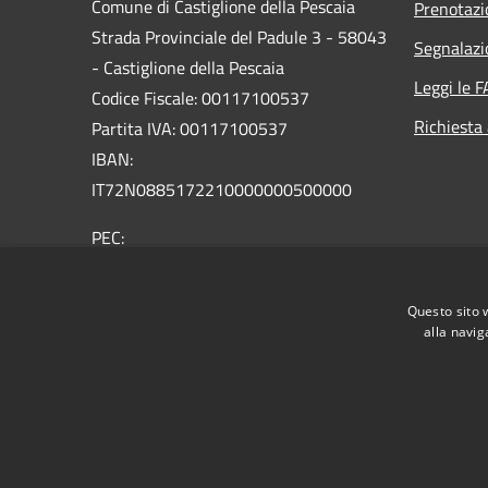
Comune di Castiglione della Pescaia
Prenotaz
Strada Provinciale del Padule 3 - 58043
Segnalazi
- Castiglione della Pescaia
Leggi le 
Codice Fiscale: 00117100537
Richiesta
Partita IVA: 00117100537
IBAN:
IT72N0885172210000000500000
PEC:
comune.castiglione.pescaia@legalmail.it
Centralino Unico: +39 0564 927111
Questo sito 
alla navig
RSS
Accessibilità
Privacy
Cookie
Mappa de