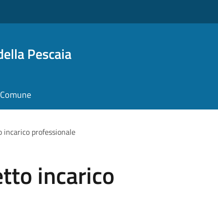
della Pescaia
il Comune
 incarico professionale
tto incarico