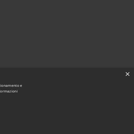
×
nzionamento e
nformazioni
Municipium
e di Castiglione della Pescaia • Powered by
•
Accesso redazione