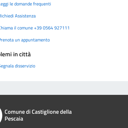
Leggi le domande frequenti
Richiedi Assistenza
Chiama il comune +39 0564 927111
Prenota un appuntamento
lemi in città
Segnala disservizio
Comune di Castiglione della
Pescaia