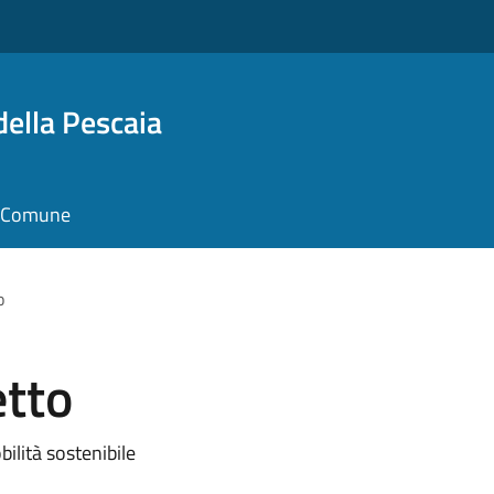
della Pescaia
il Comune
o
etto
ilità sostenibile