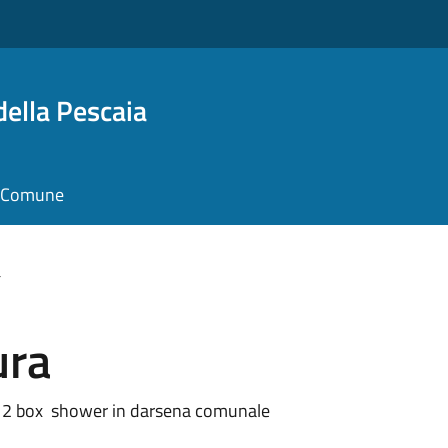
della Pescaia
il Comune
a
ura
n°2 box shower in darsena comunale