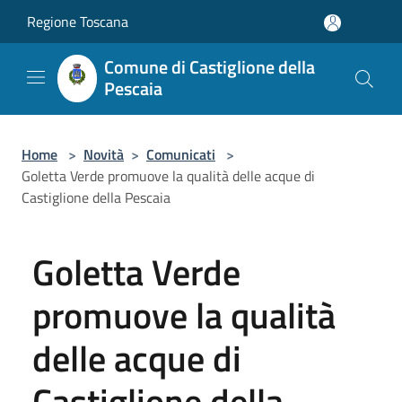
Salta al contenuto principale
Regione Toscana
Comune di Castiglione della
Pescaia
Home
>
Novità
>
Comunicati
>
Goletta Verde promuove la qualità delle acque di
Castiglione della Pescaia
Goletta Verde
promuove la qualità
delle acque di
Castiglione della