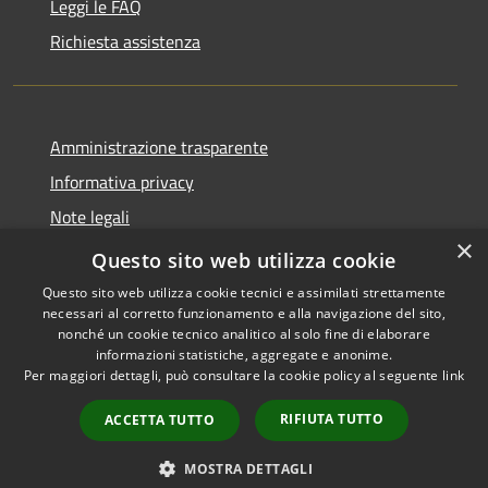
Leggi le FAQ
Richiesta assistenza
Amministrazione trasparente
Informativa privacy
Note legali
×
Dichiarazione di accessibilità
Questo sito web utilizza cookie
Questo sito web utilizza cookie tecnici e assimilati strettamente
necessari al corretto funzionamento e alla navigazione del sito,
nonché un cookie tecnico analitico al solo fine di elaborare
informazioni statistiche, aggregate e anonime.
RSS
Copyright © 2026 • Comune di
Per maggiori dettagli, può consultare la cookie policy al seguente
link
Accessibilità
Castiglione della Pescaia •
Privacy
Municipium
Powered by
•
RIFIUTA TUTTO
ACCETTA TUTTO
Cookie
Accesso redazione
Mappa del sito
MOSTRA DETTAGLI