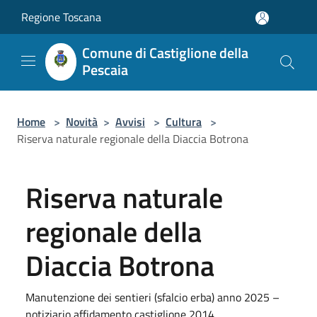
Salta al contenuto principale
Regione Toscana
Comune di Castiglione della
Pescaia
Home
>
Novità
>
Avvisi
>
Cultura
>
Riserva naturale regionale della Diaccia Botrona
Riserva naturale
regionale della
Diaccia Botrona
Manutenzione dei sentieri (sfalcio erba) anno 2025 –
notiziario affidamento castiglione 2014