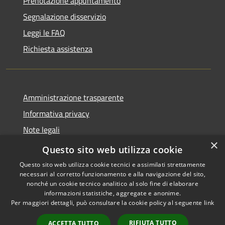
Prenotazione appuntamento
Segnalazione disservizio
Leggi le FAQ
Richiesta assistenza
Amministrazione trasparente
Informativa privacy
Note legali
×
Dichiarazione di accessibilità
Questo sito web utilizza cookie
Questo sito web utilizza cookie tecnici e assimilati strettamente
necessari al corretto funzionamento e alla navigazione del sito,
nonché un cookie tecnico analitico al solo fine di elaborare
informazioni statistiche, aggregate e anonime.
RSS
Copyright © 2026 • Comune di
Per maggiori dettagli, può consultare la cookie policy al seguente
link
Accessibilità
Castiglione della Pescaia •
Privacy
Municipium
Powered by
•
RIFIUTA TUTTO
ACCETTA TUTTO